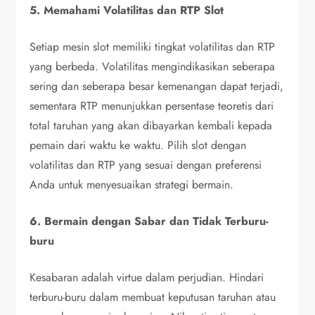
5. Memahami Volatilitas dan RTP Slot
Setiap mesin slot memiliki tingkat volatilitas dan RTP
yang berbeda. Volatilitas mengindikasikan seberapa
sering dan seberapa besar kemenangan dapat terjadi,
sementara RTP menunjukkan persentase teoretis dari
total taruhan yang akan dibayarkan kembali kepada
pemain dari waktu ke waktu. Pilih slot dengan
volatilitas dan RTP yang sesuai dengan preferensi
Anda untuk menyesuaikan strategi bermain.
6. Bermain dengan Sabar dan Tidak Terburu-
buru
Kesabaran adalah virtue dalam perjudian. Hindari
terburu-buru dalam membuat keputusan taruhan atau