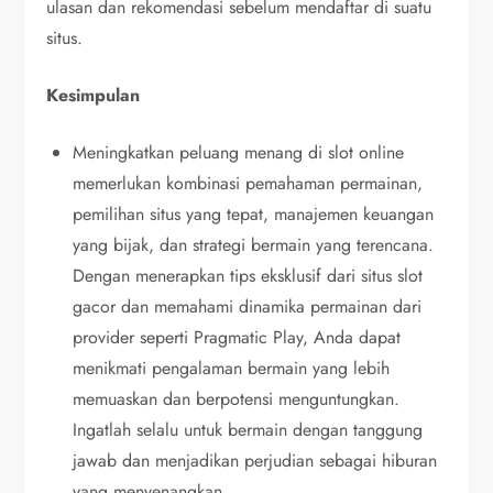
ulasan dan rekomendasi sebelum mendaftar di suatu
situs.
Kesimpulan
Meningkatkan peluang menang di slot online
memerlukan kombinasi pemahaman permainan,
pemilihan situs yang tepat, manajemen keuangan
yang bijak, dan strategi bermain yang terencana.
Dengan menerapkan tips eksklusif dari situs slot
gacor dan memahami dinamika permainan dari
provider seperti Pragmatic Play, Anda dapat
menikmati pengalaman bermain yang lebih
memuaskan dan berpotensi menguntungkan.
Ingatlah selalu untuk bermain dengan tanggung
jawab dan menjadikan perjudian sebagai hiburan
yang menyenangkan.