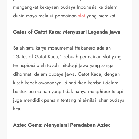
mengangkat kekayaan budaya Indonesia ke dalam
dunia maya melalui permainan
slot
yang memikat.
Gates of Gatot Kaca: Menyusuri Legenda Jawa
Salah satu karya monumental Habanero adalah
“Gates of Gatot Kaca,” sebuah permainan slot yang
terinspirasi oleh tokoh mitologi Jawa yang sangat
dihormati dalam budaya Jawa.
Gatot Kaca, dengan
kisah kepahlawanannya, dihadirkan kembali dalam
bentuk permainan yang tidak hanya menghibur tetapi
juga mendidik pemain tentang nilai-nilai luhur budaya
kita.
Aztec Gems: Menyelami Peradaban Aztec