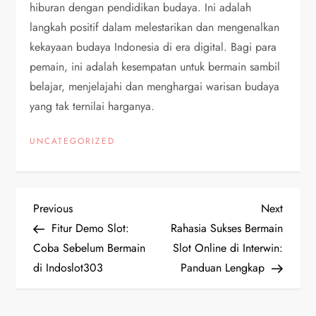
hiburan dengan pendidikan budaya.
Ini adalah
langkah positif dalam melestarikan dan mengenalkan
kekayaan budaya Indonesia di era digital.
Bagi para
pemain, ini adalah kesempatan untuk bermain sambil
belajar, menjelajahi dan menghargai warisan budaya
yang tak ternilai harganya.
UNCATEGORIZED
P
Previous
Next
Previous
Next
Post
Post
Fitur Demo Slot:
Rahasia Sukses Bermain
o
Coba Sebelum Bermain
Slot Online di Interwin:
di Indoslot303
Panduan Lengkap
s
t