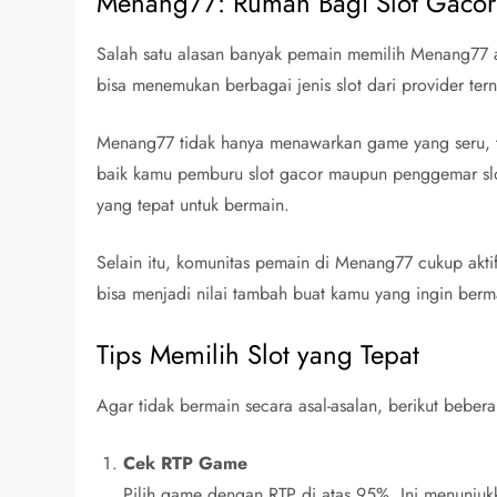
Menang77: Rumah Bagi Slot Gacor
Salah satu alasan banyak pemain memilih Menang77 a
bisa menemukan berbagai jenis slot dari provider ter
Menang77 tidak hanya menawarkan game yang seru, tap
baik kamu pemburu slot gacor maupun penggemar slo
yang tepat untuk bermain.
Selain itu, komunitas pemain di Menang77 cukup aktif
bisa menjadi nilai tambah buat kamu yang ingin ber
Tips Memilih Slot yang Tepat
Agar tidak bermain secara asal-asalan, berikut beber
Cek RTP Game
Pilih game dengan RTP di atas 95%. Ini menunj