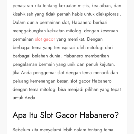
penasaran kita tentang kekuatan mistis, keajaiban, dan
kisah-kisah yang tidak pernah habis untuk dieksplorasi.
Dalam dunia permainan slot, Habanero berhasil
menggabungkan kekuatan mitologi dengan keseruan
permainan
slot gacor
yang memikat. Dengan
berbagai tema yang terinspirasi oleh mitologi dari
berbagai belahan dunia, Habanero memberikan
pengalaman bermain yang unik dan penuh kejutan.
Jika Anda penggemar slot dengan tema menarik dan
peluang kemenangan besar, slot gacor Habanero
dengan tema mitologi bisa menjadi pilihan yang tepat
untuk Anda.
Apa Itu Slot Gacor Habanero?
Sebelum kita menyelami lebih dalam tentang tema