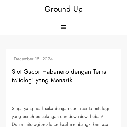
Skip
Ground Up
to
content
Slot Gacor Habanero dengan Tema
Mitologi yang Menarik
Siapa yang tidak suka dengan cerita-cerita mitologi
yang penuh petualangan dan dewa-dewi hebat?
Dunia mitologi selalu berhasil membangkitkan rasa