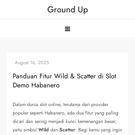
Skip
Ground Up
to
content
Panduan Fitur Wild & Scatter di Slot
Demo Habanero
Dalam dunia slot online, terutama dari provider
populer seperti Habanero, ada dua fitur yang paling
dicari dan sering menjadi kunci kemenangan besar,
yaitu simbol
Wild
dan
Scatter
. Bagi kamu yang ingin