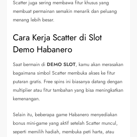
Scatter juga sering membawa fitur khusus yang
membuat permainan semakin menarik dan peluang
menang lebih besar.
Cara Kerja Scatter di Slot
Demo Habanero
Saat bermain di
DEMO SLOT
, kamu akan merasakan
bagaimana simbol Scatter membuka akses ke fitur
putaran gratis. Free spins ini biasanya datang dengan
multiplier atau fitur tambahan yang bisa meningkatkan
kemenangan.
Selain itu, beberapa game Habanero menyediakan
bonus mini-game yang aktif setelah Scatter muncul,
seperti memilih hadiah, membuka peti harta, atau