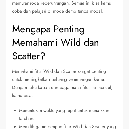
memutar roda keberuntungan. Semua ini bisa kamu
coba dan pelajari di mode demo tanpa modal.
Mengapa Penting
Memahami Wild dan
Scatter?
Memahami fitur Wild dan Scatter sangat penting
untuk meningkatkan peluang kemenangan kamu.
Dengan tahu kapan dan bagaimana fitur ini muncul,
kamu bisa:
Menentukan waktu yang tepat untuk menaikkan
taruhan.
Memilih game dengan fitur Wild dan Scatter yang