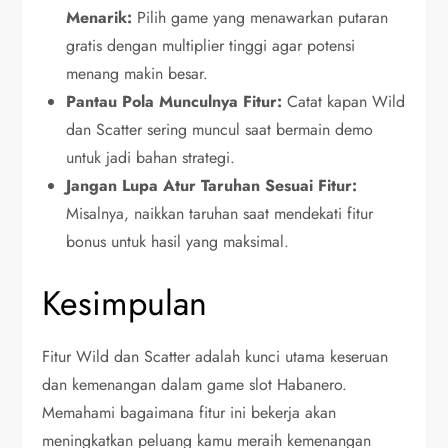
Menarik:
Pilih game yang menawarkan putaran
gratis dengan multiplier tinggi agar potensi
menang makin besar.
Pantau Pola Munculnya Fitur:
Catat kapan Wild
dan Scatter sering muncul saat bermain demo
untuk jadi bahan strategi.
Jangan Lupa Atur Taruhan Sesuai Fitur:
Misalnya, naikkan taruhan saat mendekati fitur
bonus untuk hasil yang maksimal.
Kesimpulan
Fitur Wild dan Scatter adalah kunci utama keseruan
dan kemenangan dalam game slot Habanero.
Memahami bagaimana fitur ini bekerja akan
meningkatkan peluang kamu meraih kemenangan