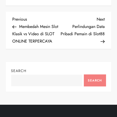
P
Previous
Next
Previous
Next
Post
Post
Membedah Mesin Slot
Perlindungan Data
o
Klasik vs Video di SLOT
Pribadi Pemain di Slot88
ONLINE TERPERCAYA
s
t
n
SEARCH
a
SEARCH
v
i