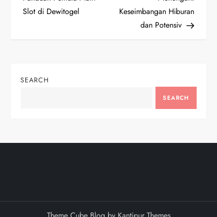
Slot di Dewitogel
Keseimbangan Hiburan
s
dan Potensiv
t
n
SEARCH
a
SEARCH
v
i
g
a
t
Theme Cube Blog by
Kantipur Themes