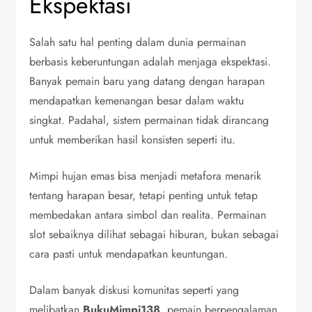
Ekspektasi
Salah satu hal penting dalam dunia permainan
berbasis keberuntungan adalah menjaga ekspektasi.
Banyak pemain baru yang datang dengan harapan
mendapatkan kemenangan besar dalam waktu
singkat. Padahal, sistem permainan tidak dirancang
untuk memberikan hasil konsisten seperti itu.
Mimpi hujan emas bisa menjadi metafora menarik
tentang harapan besar, tetapi penting untuk tetap
membedakan antara simbol dan realita. Permainan
slot sebaiknya dilihat sebagai hiburan, bukan sebagai
cara pasti untuk mendapatkan keuntungan.
Dalam banyak diskusi komunitas seperti yang
melibatkan
BukuMimpi138
, pemain berpengalaman