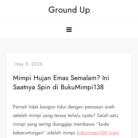
Skip
Ground Up
to
content
Mimpi Hujan Emas Semalam? Ini
Saatnya Spin di BukuMimpi138
Pernah tidak bangun tidur dengan perasaan aneh
setelah mimpi yang terasa terlalu nyata? Salah satu
mimpi yang sering dianggap membawa “kode
keberuntungan” adalah mimpi
bukumimpi138 login