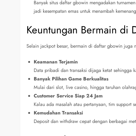
Banyak situs daftar gbowin mengadakan turnamen s
jadi kesempatan emas untuk menambah kemenang
Keuntungan Bermain di 
Selain jackpot besar, bermain di daftar gbowin juga
Keamanan Terjamin
Data pribadi dan transaksi dijaga ketat sehingga 
Banyak Pilihan Game Berkualitas
Mulai dari slot, live casino, hingga taruhan olahr
Customer Service Siap 24 Jam
Kalau ada masalah atau pertanyaan, tim support s
Kemudahan Transaksi
Deposit dan withdraw cepat dengan berbagai me