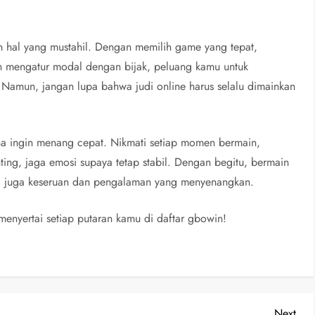
 hal yang mustahil. Dengan memilih game yang tepat,
 mengatur modal dengan bijak, peluang kamu untuk
 Namun, jangan lupa bahwa judi online harus selalu dimainkan
na ingin menang cepat. Nikmati setiap momen bermain,
ting, jaga emosi supaya tetap stabil. Dengan begitu, bermain
api juga keseruan dan pengalaman yang menyenangkan.
nyertai setiap putaran kamu di daftar gbowin!
Nex
Next