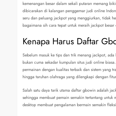
kemenangan besar dalam sekali putaran memang biki
dibicarakan di kalangan penggemar judi online Indo
seru dan peluang jackpot yang menggiurkan, tidak her
bagaimana sih cara tepat untuk meraih jackpot besar
Kenapa Harus Daftar Gb
Sebelum masuk ke tips dan trik menang jackpot, ada 
bukan cuma sekadar kumpulan situs judi online biasa.
permainan dengan kualitas terbaik dan sistem yang t
hingga taruhan olahraga yang dilengkapi dengan fitu
Salah satu daya tarik utama daftar gbowin adalah jac
sehingga membuat pemain semakin tertantang untuk 
desktop membuat pengalaman bermain semakin fleks