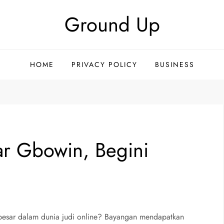
Ground Up
HOME
PRIVACY POLICY
BUSINESS
tar Gbowin, Begini
 besar dalam dunia judi online? Bayangan mendapatkan