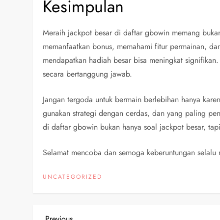
Kesimpulan
Meraih jackpot besar di daftar gbowin memang bukan
memanfaatkan bonus, memahami fitur permainan, dan
mendapatkan hadiah besar bisa meningkat signifikan.
secara bertanggung jawab.
Jangan tergoda untuk bermain berlebihan hanya kare
gunakan strategi dengan cerdas, dan yang paling pen
di daftar gbowin bukan hanya soal jackpot besar, t
Selamat mencoba dan semoga keberuntungan selalu me
UNCATEGORIZED
Previous
Previous