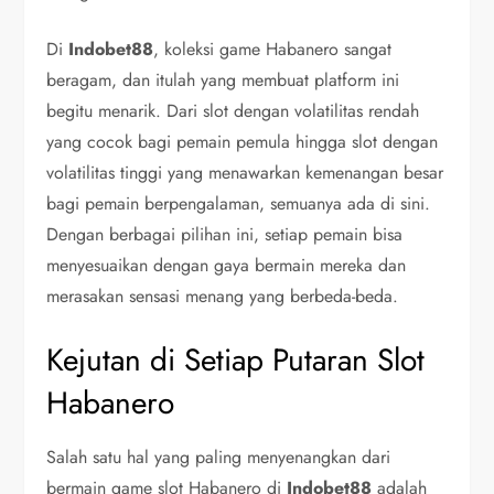
Di
Indobet88
, koleksi game Habanero sangat
beragam, dan itulah yang membuat platform ini
begitu menarik. Dari slot dengan volatilitas rendah
yang cocok bagi pemain pemula hingga slot dengan
volatilitas tinggi yang menawarkan kemenangan besar
bagi pemain berpengalaman, semuanya ada di sini.
Dengan berbagai pilihan ini, setiap pemain bisa
menyesuaikan dengan gaya bermain mereka dan
merasakan sensasi menang yang berbeda-beda.
Kejutan di Setiap Putaran Slot
Habanero
Salah satu hal yang paling menyenangkan dari
bermain game slot Habanero di
Indobet88
adalah