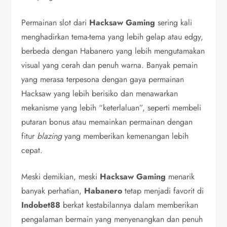
Permainan slot dari
Hacksaw Gaming
sering kali
menghadirkan tema-tema yang lebih gelap atau edgy,
berbeda dengan Habanero yang lebih mengutamakan
visual yang cerah dan penuh warna. Banyak pemain
yang merasa terpesona dengan gaya permainan
Hacksaw yang lebih berisiko dan menawarkan
mekanisme yang lebih “keterlaluan”, seperti membeli
putaran bonus atau memainkan permainan dengan
fitur
blazing
yang memberikan kemenangan lebih
cepat.
Meski demikian, meski
Hacksaw Gaming
menarik
banyak perhatian,
Habanero
tetap menjadi favorit di
Indobet88
berkat kestabilannya dalam memberikan
pengalaman bermain yang menyenangkan dan penuh