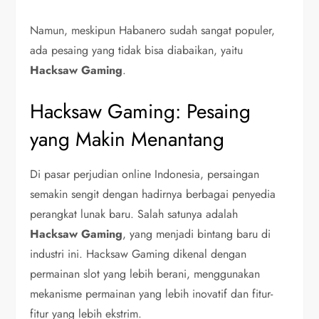
Namun, meskipun Habanero sudah sangat populer,
ada pesaing yang tidak bisa diabaikan, yaitu
Hacksaw Gaming
.
Hacksaw Gaming: Pesaing
yang Makin Menantang
Di pasar perjudian online Indonesia, persaingan
semakin sengit dengan hadirnya berbagai penyedia
perangkat lunak baru. Salah satunya adalah
Hacksaw Gaming
, yang menjadi bintang baru di
industri ini. Hacksaw Gaming dikenal dengan
permainan slot yang lebih berani, menggunakan
mekanisme permainan yang lebih inovatif dan fitur-
fitur yang lebih ekstrim.