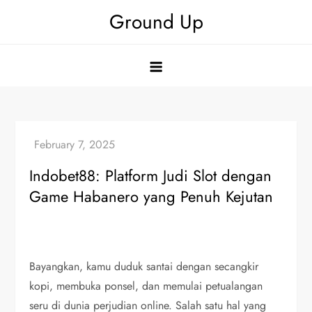
Skip
Ground Up
to
content
Indobet88: Platform Judi Slot dengan
Game Habanero yang Penuh Kejutan
Bayangkan, kamu duduk santai dengan secangkir
kopi, membuka ponsel, dan memulai petualangan
seru di dunia perjudian online. Salah satu hal yang