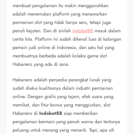
membuat pengalaman itu makin menggairahkan
adalah menemukan platform yang menawarkan
permainan slot yang tidak hanya seru, tetapi juga
penuh kejutan. Dan di sinilah
indobet88
masuk dalam
cerita kita. Platform ini sudah dikenal luas di kalangan
pemain judi online di Indonesia, dan satu hal yang
membuatnya berbeda adalah koleksi game slot
Habanero yang ada di sana.
Habanero adalah penyedia perangkat lunak yang
sudah diakui kualitasnya dalam industri permainan
online. Dengan grafis yang tajam, efek suara yang
memikat, dan fitur bonus yang menggiurkan, slot
Habanero di
Indobet88
siap memberikan
pengalaman bermain yang penuh warna dan tentunya
peluang untuk menang yang menarik. Tapi, apa sih