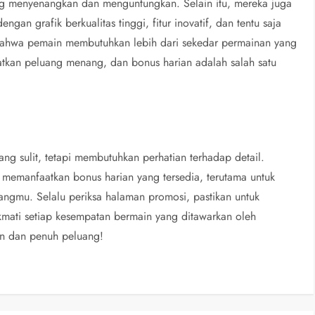
g menyenangkan dan menguntungkan. Selain itu, mereka juga
an grafik berkualitas tinggi, fitur inovatif, dan tentu saja
ahwa pemain membutuhkan lebih dari sekedar permainan yang
kan peluang menang, dan bonus harian adalah salah satu
ng sulit, tetapi membutuhkan perhatian terhadap detail.
 memanfaatkan bonus harian yang tersedia, terutama untuk
ngmu. Selalu periksa halaman promosi, pastikan untuk
kmati setiap kesempatan bermain yang ditawarkan oleh
an dan penuh peluang!