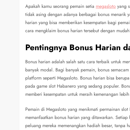
Apakah kamu seorang pemain setia
megasloto
yang s
tidak asing dengan adanya berbagai bonus menarik ya
harian yang bisa memberikan kesempatan bagi pemai
cara mengklaim bonus harian tersebut dengan mudah?
Pentingnya Bonus Harian d
Bonus harian adalah salah satu cara terbaik untuk 
banyak modal. Bagi banyak pemain, bonus semacam in
platform seperti Megasloto. Bonus harian bisa berupa
pada game slot Habanero yang sedang populer. Bonu
memberi kesempatan untuk meraih kemenangan lebih 
Pemain di Megasloto yang menikmati permainan slot
memanfaatkan bonus harian yang ditawarkan. Setiap 
peluang mereka memenangkan hadiah besar, tanpa ha