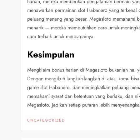
harian, mereka memberikan pengalaman bermain yan
menawarkan permainan slot Habanero yang terkenal deng
peluang menang yang besar. Megasloto memahami b
menarik — mereka membutuhkan cara untuk meningkat
cara terbaik untuk mencapainya.
Kesimpulan
Mengklaim bonus harian di Megasloto bukanlah hal ya
Dengan mengikuti langkah-langkah di atas, kamu bisa
game slot Habanero, dan meningkatkan peluang mena
memahami syarat dan ketentuan yang berlaku, dan ni
Megasloto. Jadikan setiap putaran lebih menyenangk
UNCATEGORIZED