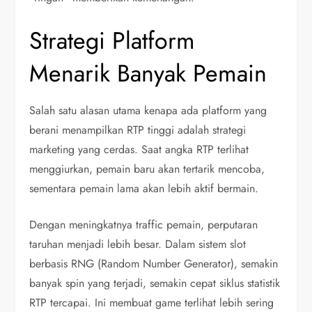
Strategi Platform
Menarik Banyak Pemain
Salah satu alasan utama kenapa ada platform yang
berani menampilkan RTP tinggi adalah strategi
marketing yang cerdas. Saat angka RTP terlihat
menggiurkan, pemain baru akan tertarik mencoba,
sementara pemain lama akan lebih aktif bermain.
Dengan meningkatnya traffic pemain, perputaran
taruhan menjadi lebih besar. Dalam sistem slot
berbasis RNG (Random Number Generator), semakin
banyak spin yang terjadi, semakin cepat siklus statistik
RTP tercapai. Ini membuat game terlihat lebih sering