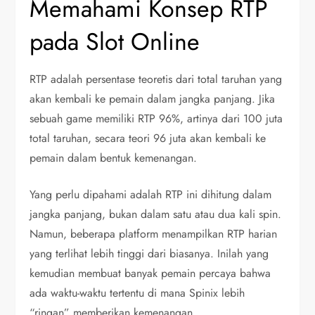
Memahami Konsep RTP
pada Slot Online
RTP adalah persentase teoretis dari total taruhan yang
akan kembali ke pemain dalam jangka panjang. Jika
sebuah game memiliki RTP 96%, artinya dari 100 juta
total taruhan, secara teori 96 juta akan kembali ke
pemain dalam bentuk kemenangan.
Yang perlu dipahami adalah RTP ini dihitung dalam
jangka panjang, bukan dalam satu atau dua kali spin.
Namun, beberapa platform menampilkan RTP harian
yang terlihat lebih tinggi dari biasanya. Inilah yang
kemudian membuat banyak pemain percaya bahwa
ada waktu-waktu tertentu di mana Spinix lebih
“ringan” memberikan kemenangan.