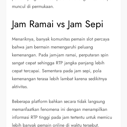
muncul di permukaan.
Jam Ramai vs Jam Sepi
Menariknya, banyak komunitas pemain slot percaya
bahwa jam bermain memengaruhi peluang
kemenangan. Pada jam-jam ramai, perputaran spin
sangat cepat sehingga RTP jangka panjang lebih
cepat tercapai. Sementara pada jam sepi, pola
kemenangan terasa lebih lambat karena sedikitnya
aktivitas.
Beberapa platform bahkan secara tidak langsung
memanfaatkan fenomena ini dengan menampilkan
informasi RTP tinggi pada jam tertentu untuk memicu
lebih banyak pemain online di waktu tersebut.